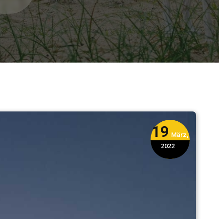
19
März,
2022