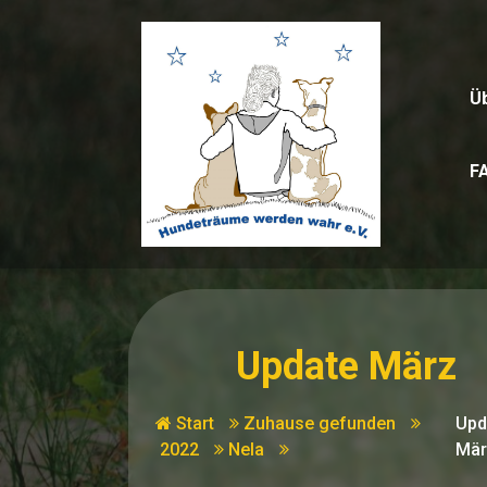
Zum
Inhalt
springen
Ü
F
Update März
Start
Zuhause gefunden
Upd
2022
Nela
Mär