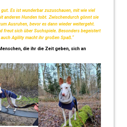
 gut. Es ist wunderbar zuzuschauen, mit wie viel
mit anderen Hunden tobt. Zwischendurch gönnt sie
 zum Ausruhen, bevor es dann wieder weitergeht.
nd freut sich über Suchspiele. Besonders begeistert
d auch Agility macht ihr großen Spaß.“
enschen, die ihr die Zeit geben, sich an