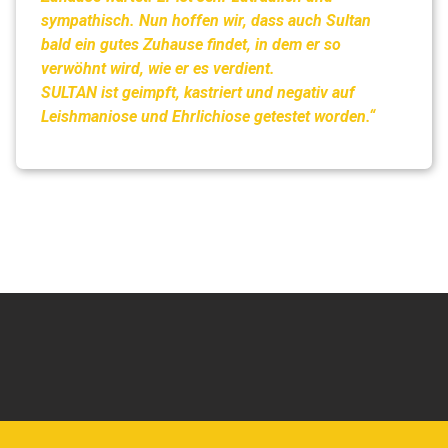
sympathisch. Nun hoffen wir, dass auch Sultan
bald ein gutes Zuhause findet, in dem er so
verwöhnt wird, wie er es verdient.
SULTAN ist geimpft, kastriert und negativ auf
Leishmaniose und Ehrlichiose getestet worden.“