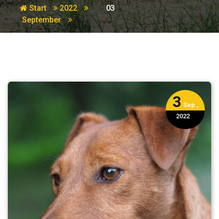
Start
2022
03
September
3
Sep.,
2022