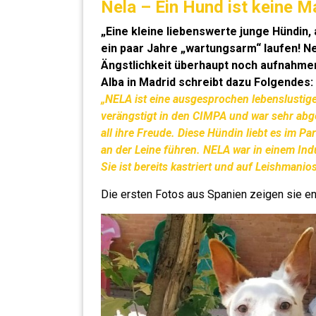
Nela – Ein Hund ist keine M
„Eine kleine liebenswerte junge Hündin,
ein paar Jahre „wartungsarm“ laufen! Ne
Ängstlichkeit überhaupt noch aufnahme
Alba in Madrid schreibt dazu Folgendes:
„NELA ist eine ausgesprochen lebenslusti
verängstigt in den CIMPA und war sehr ab
all ihre Freude. Diese Hündin liebt es im Pa
an der Leine führen. NELA war in einem Ind
Sie ist bereits kastriert und auf Leishmanio
Die ersten Fotos aus Spanien zeigen sie e