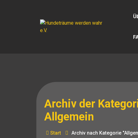
Zum
Inhalt
Ü
springen
F
Archiv der Kategor
Allgemein
Start
Archiv nach Kategorie "Allge