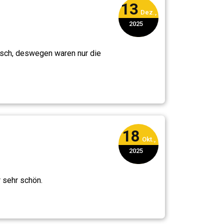
13
Dez.,
2025
sch, deswegen waren nur die
18
Okt.,
2025
 sehr schön.